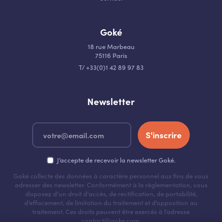
Goké
18 rue Marbeau
75116 Paris
T
/
+33(0)1 42 89 97 83
Newsletter
S'inscrire
J’accepte de recevoir la newsletter Goké.
Goké collecte des données à caractère personnel aux fins de vous
adresser des newsletter. Conformément à la règlementation, vous
disposez d'un droit d'accès, de rectification, de portabilité,
d’effacement, de limitation du traitement et d’opposition au
traitement. Ces droits peuvent être exercés à l’adresse
contact@goke.com.