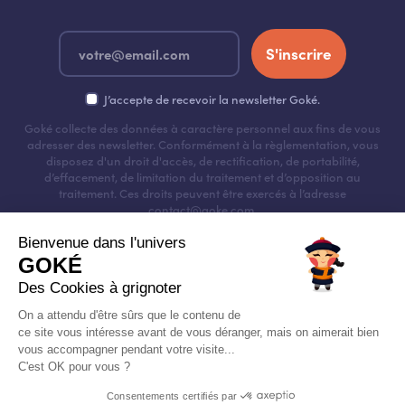
S'inscrire
J’accepte de recevoir la newsletter Goké.
Goké collecte des données à caractère personnel aux fins de vous
adresser des newsletter. Conformément à la règlementation, vous
disposez d'un droit d'accès, de rectification, de portabilité,
d’effacement, de limitation du traitement et d’opposition au
traitement. Ces droits peuvent être exercés à l’adresse
contact@goke.com.
Bienvenue dans l'univers
GOKÉ
Des Cookies à grignoter
On a attendu d'être sûrs que le contenu de
©2026 Goke -
Mentions Légales
-
Politique RGPD
-
Préférences Cookies
ce site vous intéresse avant de vous déranger, mais on aimerait bien
vous accompagner pendant votre visite...
C'est OK pour vous ?
Consentements certifiés par